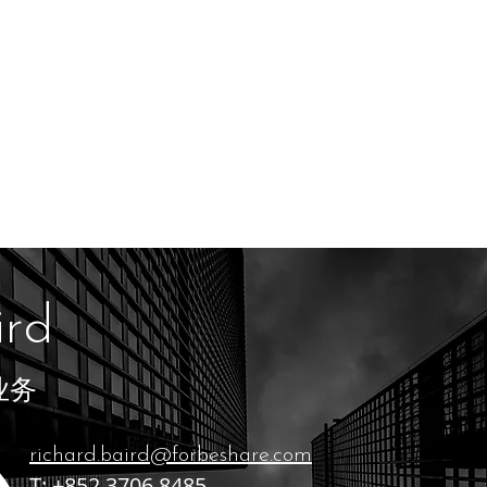
ird
业务
richard.baird@forbeshare.com
T: +852 3706 8485