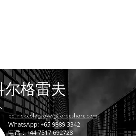
科尔格雷夫
人
patrick.colegrave@forbeshare.com
WhatsApp: +65 9889 3342
电话：+44 7517 692728