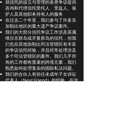
就信托的设立与管理的各类争议提供
咨询和代理信托受托人、受益人、保
护人及其他职务持有人的服务
在过去二十年里，我们参与了许多东
加勒比地区的重大遗产争议案件。
我们的大部分信托争议工作涉及英属
维尔京群岛或开曼群岛的信托，但我
们也在其他加勒比司法管辖区有丰富
的争议信托经验，并且经常处理涉及
多个司法管辖区的案件。我们几乎所
有的工作都有显著的跨境元素，我们
熟悉如何处理复杂的国际私法问题。
我们的合伙人有担任未成年子女诉讼
代表人（Next Friend）的经验，在涉
及已故寡头资产的争议信托和遗产事
务中担任代表。
仲裁与调解：
我们在所有主要规则下都有丰富的商
业仲裁经验，能够在加勒比地区及其