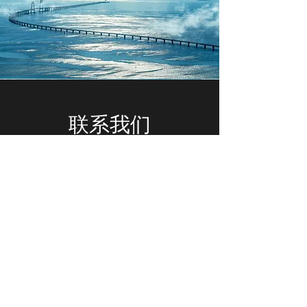
联系我们
FORBES HARE (HONG KONG)
LLP
208, Yu Yuet Lai Building
43-55 Wyndham Street
Central
Hong Kong
T:
+852 3706 8485