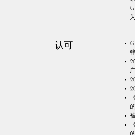
认可
G
锋
2
2
2
《
的
被
《