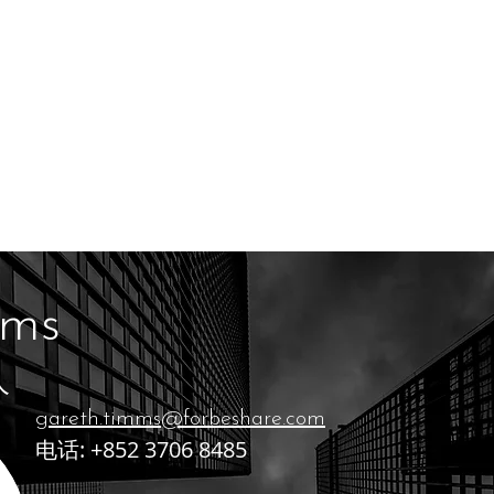
mms
人
gareth.timms@forbeshare.com
电话: +852 3706 8485