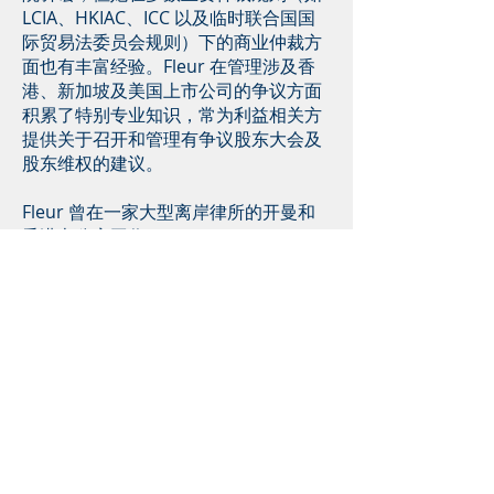
LCIA、HKIAC、ICC 以及临时联合国国
际贸易法委员会规则）下的商业仲裁方
面也有丰富经验。Fleur 在管理涉及香
港、新加坡及美国上市公司的争议方面
积累了特别专业知识，常为利益相关方
提供关于召开和管理有争议股东大会及
股东维权的建议。
Fleur 曾在一家大型离岸律所的开曼和
香港办公室工作。
律师资格
取得开曼群岛律师执业资格
取得东加勒比最高法院（英属维
尔京群岛）律师资格（非执业）
取得英格兰和威尔士律师资格
（非执业）
取得爱尔兰律师资格（非执业）