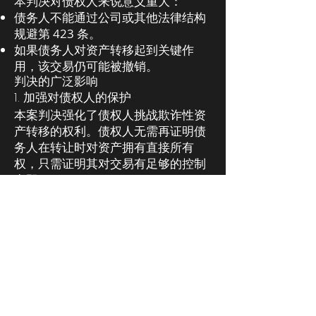
本判决对债权人来说意义重大：
债务人不能通过公司或其他法律结构
规避第 423 条。
如果债务人对资产转移起到关键作
用，该交易仍可能被撤销。
判决的广泛影响
1. 加强对债权人的保护
本案判决强化了债权人挑战欺诈性资
产转移的权利。债权人无需再证明债
务人在转让时对资产拥有直接所有
权，只需证明其对交易有足够的控制
力即可。
2. 增加对企业架构的审查力度
法院表明，如果法律架构被滥用于隐
藏资产，法院可突破公司面纱
（piercing the corporate veil）。这
意味着未来债务人通过公司、信托等
架构转移资产的行为将受到更严格的
司法审查。
3. 可能扩展《破产法》的适用范围