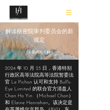
解读枢密院审判委员会的新
规定
< 新闻与见解
2024 年 10 月 23 日，香港特别
行政区高等法院高等法院暂委法
官 Le Pichon 认可和支持 Bull's-
Eye Limited 的联合官方清盘人
Chan Ho Yin （Michael Chan）
和 Elaine Hanrahan。该决定是
在英属维尔京群岛 （BVI） 东