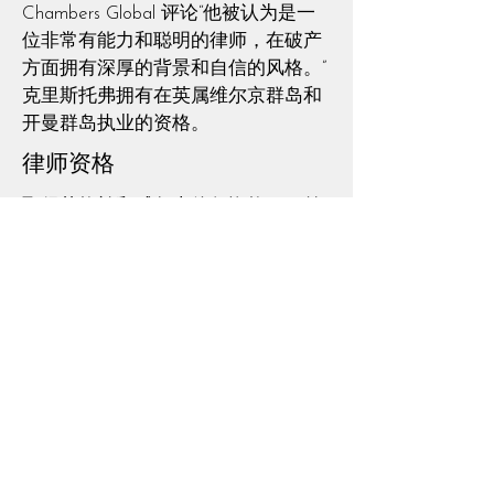
Chambers Global 评论“他被认为是一
位非常有能力和聪明的律师，在破产
方面拥有深厚的背景和自信的风格。”
克里斯托弗拥有在英属维尔京群岛和
开曼群岛执业的资格。
律师资格
取得英格兰和威尔士律师资格（目前
未执业）
取得开曼群岛律师执业资格
取得东加勒比最高法院（英属维尔京
群岛）的律师资格