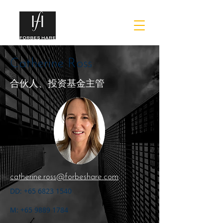
Catherine Ross
合伙人、投资基金主管
catherine.ross@forbeshare.com
DD:
+65 6823 1540
M:
+65 9889 1784