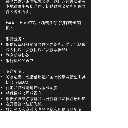
群岛元素的国际融资交易。我们的律师通常与
本地律师事务所合作，协助处理金融和担保文
件的各个方面。
Forbes Hare在以下领域具有特别的专业知
识：
银行业务：
提供传统杠杆融资文件的建议和起草，包括债
权人协议、贷款协议和贷款票据转让
联合贷款协议
银行机构的设立
资产融资：
贸易融资，包括信用证和国际掉期与衍生工具
协会（ISDA）
住宅和商业房地产或物业融资
特殊目的公司的设立
根据英属维尔京群岛和开曼群岛法律注册船舶
在开曼群岛注册飞机
针对私人和商业客户的飞机和船舶收购融资
项目融资：
提供有关有效金融文件的建议，并建立与传统